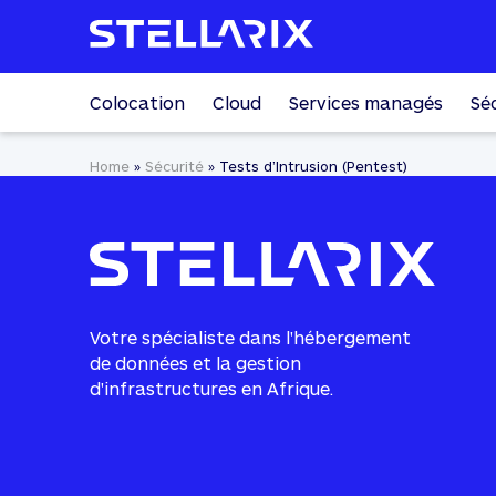
Colocation
Cloud
Services managés
Sé
Home
»
Sécurité
»
Tests d’Intrusion (Pentest)
Votre spécialiste dans l'hébergement
de données et la gestion
d'infrastructures en Afrique.