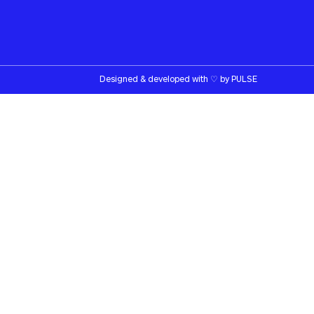
Designed & developed with
♡
by
PULSE