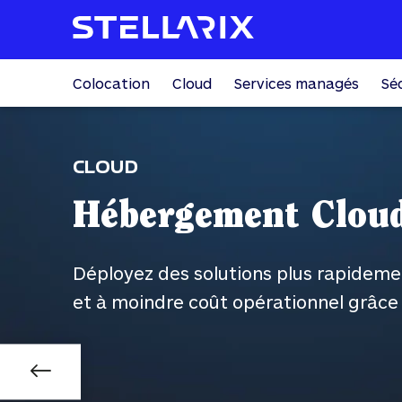
Colocation
Cloud
Services managés
Sé
UD
bergement Cloud
oyez des solutions plus rapidement, de manièr
 moindre coût opérationnel grâce à notre héb