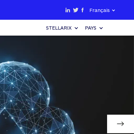
Français
STELLARIX
PAYS
COL
ST
tr
Af
STEL
donn