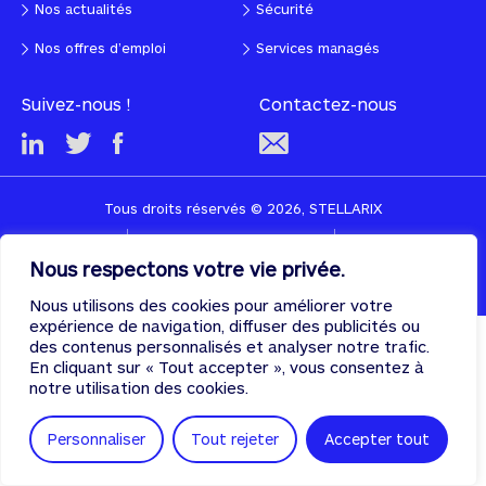
Nos actualités
Sécurité
Nos offres d’emploi
Services managés
Suivez-nous !
Contactez-nous
Tous droits réservés © 2026, STELLARIX
CGU
Politique de confidentialité
Cookies
Nous respectons votre vie privée.
Designed & developed with
♡
by
PULSE
Nous utilisons des cookies pour améliorer votre
expérience de navigation, diffuser des publicités ou
des contenus personnalisés et analyser notre trafic.
En cliquant sur « Tout accepter », vous consentez à
notre utilisation des cookies.
Personnaliser
Tout rejeter
Accepter tout