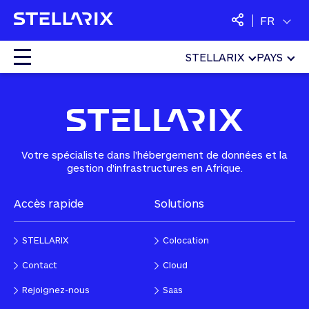
FR
STELLARIX
PAYS
Home
»
Sécurité
»
SOC as a Service 24/7
Colocation
Cloud
Votre spécialiste dans l'hébergement de données et la
gestion d'infrastructures en Afrique.
Services managés
Accès rapide
Solutions
Sécurité
STELLARIX
Colocation
SaaS
Contact
Cloud
Rejoignez-nous
Saas
Langues :
Français