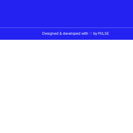
Designed & developed with
♡
by
PULSE