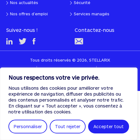
Nos actualités
Sécurité
Nos offres d’emploi
Services managés
Suivez-nous !
Contactez-nous
Tous droits réservés © 2026, STELLARIX
CGU
Politique de confidentialité
Cookies
Nous respectons votre vie privée.
Designed & developed with
♡
by
PULSE
Nous utilisons des cookies pour améliorer votre
expérience de navigation, diffuser des publicités ou
des contenus personnalisés et analyser notre trafic.
En cliquant sur « Tout accepter », vous consentez à
notre utilisation des cookies.
Personnaliser
Tout rejeter
Accepter tout