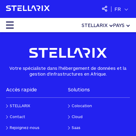
FR
STELLARIX
PAYS
Home
»
Sécurité
»
Antispam
Colocation
Cloud
Votre spécialiste dans l'hébergement de données et la
gestion d'infrastructures en Afrique.
Services managés
Accès rapide
Solutions
Sécurité
STELLARIX
Colocation
SaaS
Contact
Cloud
Rejoignez-nous
Saas
Langues :
Français