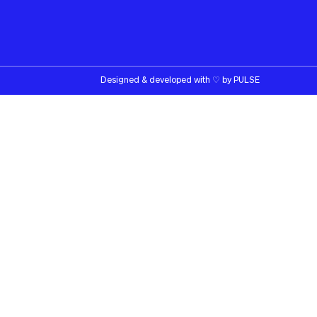
Designed & developed with
♡
by
PULSE