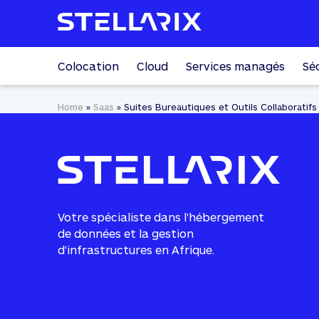
Colocation
Cloud
Services managés
Sé
Home
»
Saas
»
Suites Bureautiques et Outils Collaboratifs
Votre spécialiste dans l'hébergement
de données et la gestion
d'infrastructures en Afrique.